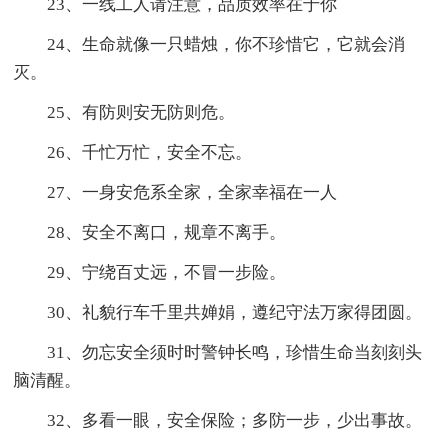
23、一线工人请注意，品质效率在于你
24、生命就像一只蜡烛，你不珍惜它，它就会消
灭。
25、有防则安无防则危。
26、千忙万忙，安全不忘。
27、一身安危系全家，全家幸福在一人
28、安全不离口，规章不离手。
29、宁绕百丈远，不冒一步险。
30、礼貌行车千里共婵娟，遵纪守法万家得团圆。
31、勿忘安全须时时警钟长鸣，珍惜生命当刻刻头
脑清醒。
32、多看一眼，安全保险；多防一步，少出事故。