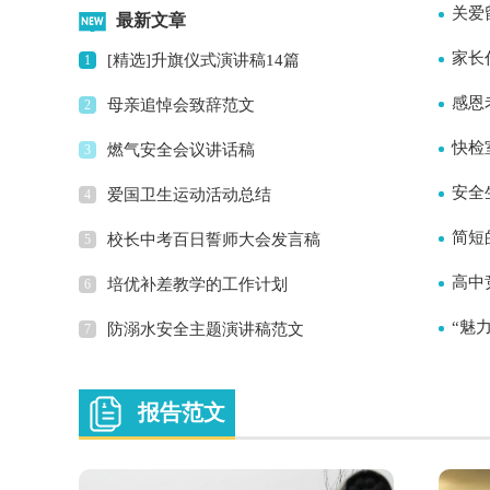
关爱
最新文章
家长
[精选]升旗仪式演讲稿14篇
1
感恩
母亲追悼会致辞范文
2
快检
燃气安全会议讲话稿
3
安全
爱国卫生运动活动总结
4
简短
校长中考百日誓师大会发言稿
5
高中
培优补差教学的工作计划
6
“魅
防溺水安全主题演讲稿范文
7
报告范文