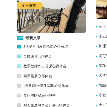
图文推荐
三下
小班
最新文章
护理
3-6岁学习发展指南心得总结
1
美育
全民阅读心得体会
2
实践
数学教师外出听课心得体会
3
大学
素质拓展心得体会
4
防触
[必备]高一新生军训心得体会
5
寒假
专职消防员辞职报告
6
土木
观看家庭教育公开课心得体会
7