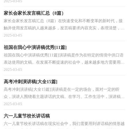
用越来越大，那要怎么写好演讲稿呢？以下是小编精心整...
2025-03-05
家长会家长发言稿汇总（8篇）
家长会家长发言稿汇总（8篇）在快速变化和不断变革的新时代，接
触并使用发言稿的人越来越多，发言稿要求内容充实，条理清楚，重
点突出。那么你有了解过发言稿吗？以下是小编收集整理的家...
2025-03-05
祖国在我心中演讲稿优秀[11篇]
祖国在我心中演讲稿优秀[11篇]演讲稿是作为在特定的情境中供口语
表达使用的文稿。在发展不断提速的社会中，越来越多地方需要用到
演讲稿，你所见过的演讲稿是什么样的呢？以下是小...
2025-03-05
高考冲刺演讲稿[大全15篇]
高考冲刺演讲稿[大全15篇]演讲稿是在一定的场合，面对一定的听
众，演讲人围绕着主题讲话的文稿。在学习、工作生活中，演讲稿使
用的情况越来越多，来参考自己需要的演讲稿吧！下面是小...
2025-03-05
六一儿童节校长讲话稿
六一儿童节校长讲话稿在现实社会中，我们需要用到讲话稿的情形越