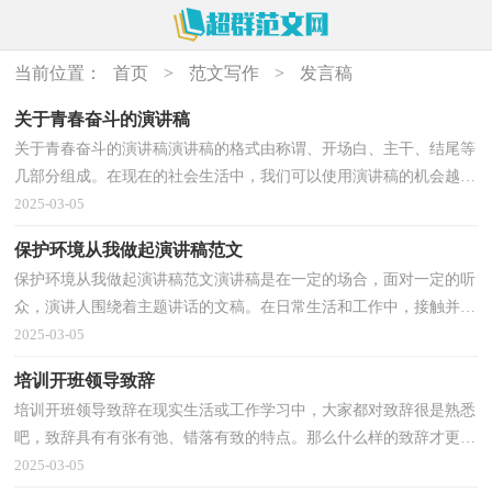
当前位置：
首页
>
范文写作
>
发言稿
关于青春奋斗的演讲稿
关于青春奋斗的演讲稿演讲稿的格式由称谓、开场白、主干、结尾等
几部分组成。在现在的社会生活中，我们可以使用演讲稿的机会越来
越多，那要怎么写好演讲稿呢？以下是小编精心整理...
2025-03-05
保护环境从我做起演讲稿范文
保护环境从我做起演讲稿范文演讲稿是在一定的场合，面对一定的听
众，演讲人围绕着主题讲话的文稿。在日常生活和工作中，接触并使
用演讲稿的人越来越多，相信写演讲稿是一个让许多人...
2025-03-05
培训开班领导致辞
培训开班领导致辞在现实生活或工作学习中，大家都对致辞很是熟悉
吧，致辞具有有张有弛、错落有致的特点。那么什么样的致辞才更具
感染力呢？下面是小编为大家整理的培训开班领导致...
2025-03-05