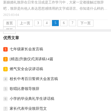
新娘婚礼致辞在日常生活或是工作学习中，大家一定都接触过致辞
吧，致辞是向他人表达思想感情用的文字或语言。你知道什么样的致
辞才合乎规范吗？下面是小编整理的新娘婚礼致辞，欢迎...
2025-03-04
3
4
5
6
7
首页
上一页
下一页
尾页
优秀文章
七年级家长会发言稿
1
[精选]升旗仪式演讲稿14篇
2
燃气安全会议讲话稿
3
校长中考百日誓师大会发言稿
4
歌唱比赛领导致辞
5
小学的毕业典礼学生讲话稿
6
家长代表毕业致辞范文
7