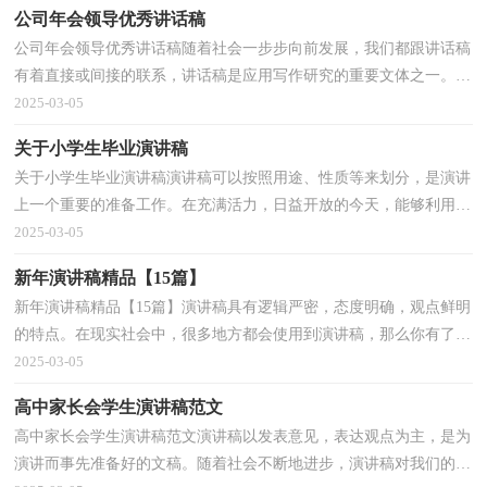
公司年会领导优秀讲话稿
公司年会领导优秀讲话稿随着社会一步步向前发展，我们都跟讲话稿
有着直接或间接的联系，讲话稿是应用写作研究的重要文体之一。那
么讲话稿一般是怎么写的呢？下面是小编为大家收集...
2025-03-05
关于小学生毕业演讲稿
关于小学生毕业演讲稿演讲稿可以按照用途、性质等来划分，是演讲
上一个重要的准备工作。在充满活力，日益开放的今天，能够利用到
演讲稿的场合越来越多，你写演讲稿时总是没有新意？以...
2025-03-05
新年演讲稿精品【15篇】
新年演讲稿精品【15篇】演讲稿具有逻辑严密，态度明确，观点鲜明
的特点。在现实社会中，很多地方都会使用到演讲稿，那么你有了解
过演讲稿吗？以下是小编整理的新年演讲稿，希望能够帮助...
2025-03-05
高中家长会学生演讲稿范文
高中家长会学生演讲稿范文演讲稿以发表意见，表达观点为主，是为
演讲而事先准备好的文稿。随着社会不断地进步，演讲稿对我们的作