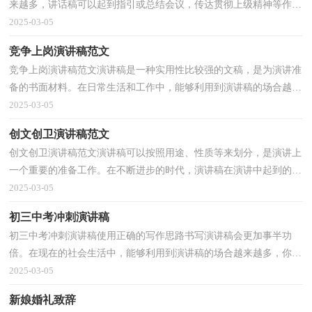
来越多，讲话稿可以起到指引或总结会议，传达贯彻上级精神等作
用。你知道讲话稿怎样才能写的好吗？下面是小编收集整...
2025-03-05
竞争上岗演讲稿范文
竞争上岗演讲稿范文演讲稿是一种实用性比较强的文稿，是为演讲准
备的书面材料。在日常生活和工作中，能够利用到演讲稿的场合越来
越多，写起演讲稿来就毫无头绪？以下是小编帮大家整...
2025-03-05
创文创卫演讲稿范文
创文创卫演讲稿范文演讲稿可以按照用途、性质等来划分，是演讲上
一个重要的准备工作。在不断进步的时代，演讲稿在演讲中起到的作
用越来越大，怎么写演讲稿才能避免踩雷呢？以下是小...
2025-03-05
初三中考冲刺演讲稿
初三中考冲刺演讲稿使用正确的写作思路书写演讲稿会更加事半功
倍。在现在的社会生活中，能够利用到演讲稿的场合越来越多，你写
演讲稿时总是没有新意？下面是小编收集整理的初三中...
2025-03-05
新娘婚礼致辞